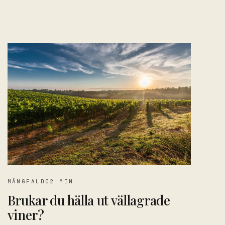
MÅNGFALD
02 MIN
Brukar du hälla ut vällagrade
viner?