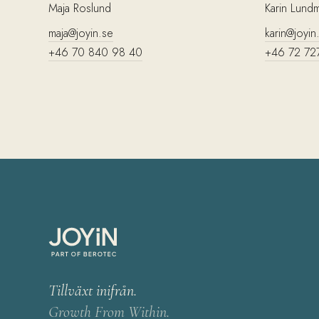
Maja Roslund
Karin Lund
maja@joyin.se
karin@joyin
+46 70 840 98 40
+46 72 72
Tillväxt inifrån.
Growth From Within.