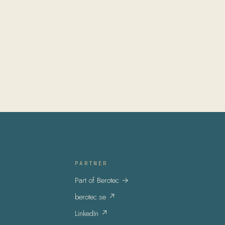
PARTNER
Part of Berotec
→
berotec.se
↗
LinkedIn
↗