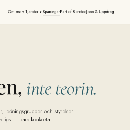
Om oss
Tjänster
Spaningar
Part of Berotec
Jobb & Uppdrag
▾
▾
en,
inte teorin.
er, ledningsgrupper och styrelser
ba tips — bara konkreta