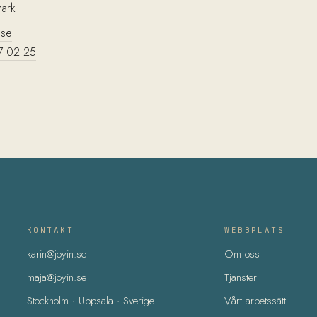
mark
.se
7 02 25
KONTAKT
WEBBPLATS
karin@joyin.se
Om oss
maja@joyin.se
Tjänster
Stockholm · Uppsala · Sverige
Vårt arbetssätt