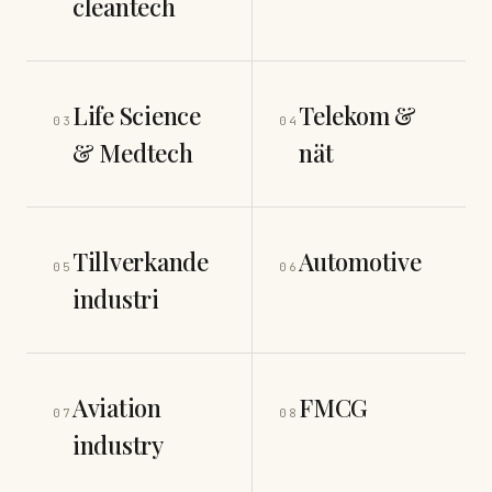
cleantech
Life Science
Telekom &
03
04
& Medtech
nät
Tillverkande
Automotive
05
06
industri
Aviation
FMCG
07
08
industry