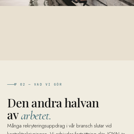
№ 02 — VAD VI GÖR
Den andra halvan
av
arbetet.
Många rekryteringsuppdrag i vår bransch slutar vid
kontraktsskrivningen. Vi erbjuder fortsättning där. JOYiN är