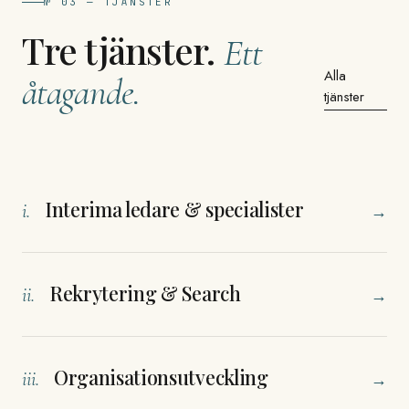
№ 03 — TJÄNSTER
Tre tjänster.
Ett
Alla
åtagande.
tjänster
Interima ledare & specialister
i.
→
Rekrytering & Search
ii.
→
Organisationsutveckling
iii.
→