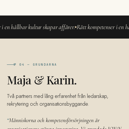
 hållbar kultur skapar affärer.
Rätt kompetenser i en hållba
№ 04 — GRUNDARNA
Maja & Karin.
Två partners med lång erfarenhet från ledarskap,
rekrytering och organisationsbyggande.
“
Människorna och kompetensförsörjningen är
organisationens största investering. Vi grundade JOYiN