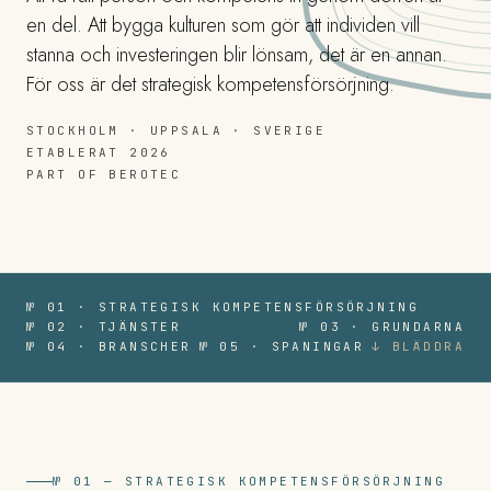
en del. Att bygga kulturen som gör att individen vill
stanna och investeringen blir lönsam, det är en annan.
För oss är det strategisk kompetensförsörjning.
STOCKHOLM · UPPSALA · SVERIGE
ETABLERAT 2026
PART OF BEROTEC
№ 01 · STRATEGISK KOMPETENSFÖRSÖRJNING
№ 02 · TJÄNSTER
№ 03 · GRUNDARNA
№ 04 · BRANSCHER
№ 05 · SPANINGAR
↓ BLÄDDRA
№ 01 — STRATEGISK KOMPETENSFÖRSÖRJNING