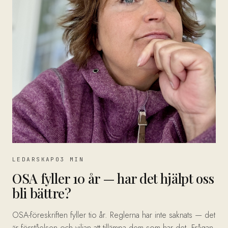
LEDARSKAP
03 MIN
OSA fyller 10 år — har det hjälpt oss
bli bättre?
OSA-föreskriften fyller tio år. Reglerna har inte saknats — det
är förståelsen och viljan att tillämpa dem som har det. Frågan